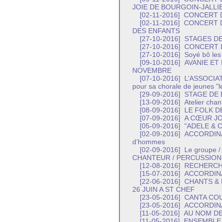
JOIE DE BOURGOIN-JALLI
[02-11-2016]
CONCERT D
[02-11-2016]
CONCERT D
DES ENFANTS
[27-10-2016]
STAGES DE
[27-10-2016]
CONCERT L
[27-10-2016]
Soyé bô les 
[09-10-2016]
AVANIE ET
NOVEMBRE
[07-10-2016]
L’ASSOCIAT
pour sa chorale de jeunes "l
[29-09-2016]
STAGE DE 
[13-09-2016]
Atelier chan
[08-09-2016]
LE FOLK D
[07-09-2016]
A CŒUR JO
[05-09-2016]
"ADELE & 
[02-09-2016]
ACCORDINA, 
d’hommes
[02-09-2016]
Le groupe 
CHANTEUR / PERCUSSION
[12-08-2016]
RECHERCH
[15-07-2016]
ACCORDIN
[22-06-2016]
CHANTS & 
26 JUIN A ST CHEF
[23-05-2016]
CANTA CO
[23-05-2016]
ACCORDIN
[11-05-2016]
AU NOM DE
[11-05-2016]
ENSEMBLE 