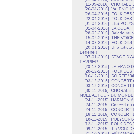
[11-05-2016]
CHORALE 
[26-04-2016]
VALEN’CH
[26-04-2016]
FOLK DES 
[22-04-2016]
FOLK DES 
[01-04-2016]
LES POLY
[01-04-2016]
LA CODA
[28-02-2016]
Balade musi
[15-02-2016]
THE VOICE 
[14-02-2016]
FOLK DES 
[20-01-2016]
Une artiste 
Lefrêne !
[07-01-2016]
STAGE D’A
FEVRIER
[29-12-2015]
LA MANO D
[28-12-2015]
FOLK DES 
[16-12-2015]
SOIREE VA
[03-12-2015]
CONCERT C
[03-12-2015]
CONCERT D
[30-11-2015]
CHORALE D
NOËL AUTOUR DU MONDE -
[24-11-2015]
HARMONIA
[24-11-2015]
Concert du 
[24-11-2015]
CONCERT D
[18-11-2015]
CONCERT D
[18-11-2015]
POLYSONG
[12-11-2015]
FOLK DES 
[09-11-2015]
La VOIX D
[21-10-2015]
MÉTAMORP