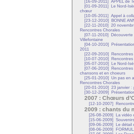
[16-09-2011]
APPEL de Te
[01-09-2011]
Le Nord-Isèr
chœur
[10-05-2011]
Appel à coll
[23-12-2010]
BONNE ANN
[22-11-2010]
20 novembre
Rencontres Chorales
[07-11-2010]
Découverte d
Villefontaine
[04-10-2010]
Présentation
2011
[22-09-2010]
Rencontres 
[10-07-2010]
Rencontres 
[05-07-2010]
Le Nord-Isèr
[07-06-2010]
Rencontres C
chansons et en choeurs
[25-01-2010]
Un pas en a
Rencontres Chorales
[20-01-2010]
23 janvier :
[30-12-2009]
Présentatio
2007 : Chœurs d’
[12-10-2007]
Rencontr
2009 : chants du
[26-08-2009]
La vidéo 
[15-06-2009]
Souvenirs
[09-06-2009]
Le détail
[08-06-2009]
FORMULA