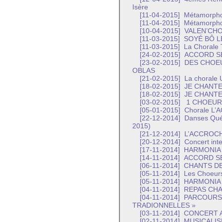
Isère
[11-04-2015]
Métamorph
[11-04-2015]
Métamorph
[10-04-2015]
VALEN’CH
[11-03-2015]
SOYÉ BÔ L
[11-03-2015]
La Chorale 
[24-02-2015]
ACCORD S
[23-02-2015]
DES CHOEU
OBLAS
[21-02-2015]
La chorale 
[18-02-2015]
JE CHANTE
[18-02-2015]
JE CHANTE
[03-02-2015]
1 CHOEUR 
[05-01-2015]
Chorale L
[22-12-2014]
Danses Québ
2015)
[21-12-2014]
L’ACCROC
[20-12-2014]
Concert inte
[17-11-2014]
HARMONIA
[14-11-2014]
ACCORD SE
[06-11-2014]
CHANTS DE
[05-11-2014]
Les Choeur
[05-11-2014]
HARMONIA
[04-11-2014]
REPAS CH
[04-11-2014]
PARCOURS 
TRADIONNELLES »
[03-11-2014]
CONCERT 
[02-11-2014]
MUSICALIS