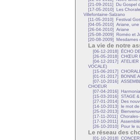
[21-09-2011]
Du Gospel d
[17-05-2010]
Les Chorale
Villefontaine-Salzano
[11-05-2010]
Festival Gos
[04-05-2010]
Ariane, une 
[26-04-2010]
Ariane
[25-08-2009]
Roméo et Ju
[20-08-2009]
Mesdames de
La vie de notre as
[06-12-2018]
ÉCHO DE
[26-05-2018]
CHŒUR R
[04-12-2017]
ATELIER 
VOCALE)
[15-06-2017]
CHORALE
[01-01-2017]
BONNE A
[07-10-2016]
ASSEMBL
CHOEUR
[07-04-2016]
Harmonia
[15-03-2016]
STAGE &
[27-01-2014]
Des nouve
[14-10-2013]
le mot de 
[25-02-2013]
Bienvenue
[17-11-2011]
Chorales-
[17-10-2011]
Assemblé
[26-10-2010]
Pour le s
Le réseau des cho
[01-10-2018]
CONCER