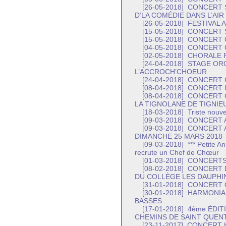
[26-05-2018]
CONCERT S
D’LA COMÉDIE DANS L’AIR
[26-05-2018]
FESTIVAL 
[15-05-2018]
CONCERT SO
[15-05-2018]
CONCERT 
[04-05-2018]
CONCERT 
[02-05-2018]
CHORALE 
[24-04-2018]
STAGE ORG
L’ACCROCH’CHOEUR
[24-04-2018]
CONCERT C
[08-04-2018]
CONCERT L
[08-04-2018]
CONCERT C
LA TIGNOLANE DE TIGNIE
[18-03-2018]
Triste nouvel
[09-03-2018]
CONCERT 
[09-03-2018]
CONCERT A
DIMANCHE 25 MARS 2018
[09-03-2018]
*** Petite A
recrute un Chef de Chœur
[01-03-2018]
CONCERTS 
[08-02-2018]
CONCERT D
DU COLLÈGE LES DAUPHIN
[31-01-2018]
CONCERT O
[30-01-2018]
HARMONIA 
BASSES
[17-01-2018]
4ème ÉDIT
CHEMINS DE SAINT QUENT
[23-11-2017]
CONCERT 