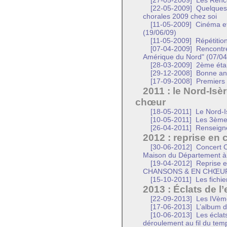
[27-05-2009]
Les Renco
[22-05-2009]
Quelques 
chorales 2009 chez soi
[11-05-2009]
Cinéma et 
(19/06/09)
[11-05-2009]
Répétition
[07-04-2009]
Rencontre
Amérique du Nord" (07/04
[28-03-2009]
2ème étap
[29-12-2008]
Bonne an
[17-09-2008]
Premiers 
2011 : le Nord-Isè
chœur
[18-05-2011]
Le Nord-I
[10-05-2011]
Les 3ème 
[26-04-2011]
Renseigne
2012 : reprise e
[30-06-2012]
Concert Ch
Maison du Département à B
[19-04-2012]
Reprise e
CHANSONS & EN CHŒU
[15-10-2011]
Les fichie
2013 : Éclats de l
[22-09-2013]
Les IVème
[17-06-2013]
L’album d
[10-06-2013]
Les éclats
déroulement au fil du tem