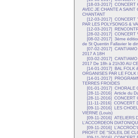
[18-03-2017]
CONCERT C
AVEC JE CHANTE A SAINT
CHANTANT
[12-03-2017]
CONCERT "
PAR LES POLYSONGS & V
[12-03-2017]
RENCONTR
[28-02-2017]
CONCERT V
[08-02-2017]
3ème éditio
de St Quentin Fallavier le 
[07-02-2017]
CANTIAMO 
2017 A 18H
[03-02-2017]
CANTIAMO 
2017 De 18h à 21h30 AU 
[14-01-2017]
BAL FOLK 
ORGANISES PAR LE FOLK
[14-01-2017]
PROGRAMME
TERRES FROIDES
[01-01-2017]
CHORALE 
[28-11-2016]
Article du D
[28-11-2016]
CONCERT C
[11-11-2016]
CONCERT D
[09-11-2016]
LES CHOEU
VIERNE (Louis)
[09-11-2016]
ATELIERS 
L’ACCORDEON DIATONIQU
[09-11-2016]
L’ACCROC’
PROFIT DE "SOLEIL DE C
[09-11-2016]
CONCERT D