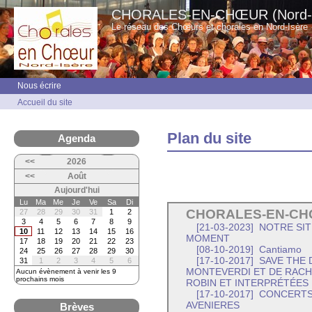
CHORALES-EN-CHŒUR (Nord-I
Le réseau des Chœurs et chorales en Nord-Isère
Nous écrire
Accueil du site
Plan du site
Agenda
<<
2026
<<
Août
Aujourd'hui
Lu
Ma
Me
Je
Ve
Sa
Di
CHORALES-EN-CHŒU
27
28
29
30
31
1
2
3
4
5
6
7
8
9
[21-03-2023]
NOTRE SITE
10
11
12
13
14
15
16
MOMENT
17
18
19
20
21
22
23
[08-10-2019]
Cantiamo
24
25
26
27
28
29
30
[17-10-2017]
SAVE THE D
31
1
2
3
4
5
6
MONTEVERDI ET DE RACH
Aucun évènement à venir les 9
prochains mois
ROBIN ET INTERPRÉTÉES P
[17-10-2017]
CONCERTS 
AVENIERES
Brèves