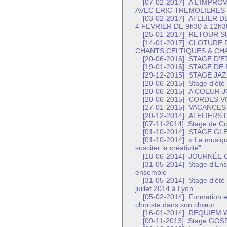
[07-02-2017]
A L’IMPRO
AVEC ERIC TREMOLIERES
[03-02-2017]
ATELIER D
4 FEVRIER DE 9h30 à 12h3
[25-01-2017]
RETOUR SU
[14-01-2017]
CLOTURE D
CHANTS CELTIQUES & CH
[20-06-2016]
STAGE D’E
[19-01-2016]
STAGE DE 
[29-12-2015]
STAGE JAZ
[20-06-2015]
Stage d’été
[20-06-2015]
A COEUR J
[20-06-2015]
CORDES V
[27-01-2015]
VACANCES
[20-12-2014]
ATELIERS 
[07-11-2014]
Stage de Co
[01-10-2014]
STAGE GLEE
[01-10-2014]
« La musique
susciter la créativité"
[18-06-2014]
JOURNÉE C
[31-05-2014]
Stage d’Ense
ensemble
[31-05-2014]
Stage d’été
juillet 2014 à Lyon
[05-02-2014]
Formation en
choriste dans son chœur.
[16-01-2014]
REQUIEM W
[09-11-2013]
Stage GOS