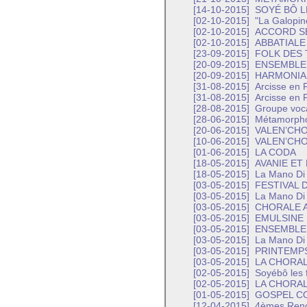
[14-10-2015]
SOYÉ BÔ L
[02-10-2015]
"La Galopine
[02-10-2015]
ACCORD S
[02-10-2015]
ABBATIALE
[23-09-2015]
FOLK DES 
[20-09-2015]
ENSEMBLE
[20-09-2015]
HARMONIA
[31-08-2015]
Arcisse en F
[31-08-2015]
Arcisse en F
[28-08-2015]
Groupe voc
[28-06-2015]
Métamorph
[20-06-2015]
VALEN’CH
[10-06-2015]
VALEN’CH
[01-06-2015]
LA CODA
[18-05-2015]
AVANIE ET
[18-05-2015]
La Mano Di
[03-05-2015]
FESTIVAL 
[03-05-2015]
La Mano Di
[03-05-2015]
CHORALE 
[03-05-2015]
EMULSINE 
[03-05-2015]
ENSEMBLE 
[03-05-2015]
La Mano Di
[03-05-2015]
PRINTEMP
[03-05-2015]
LA CHORAL
[02-05-2015]
Soyébô les f
[02-05-2015]
LA CHORAL
[01-05-2015]
GOSPEL C
[12-04-2015]
4èmes Renco