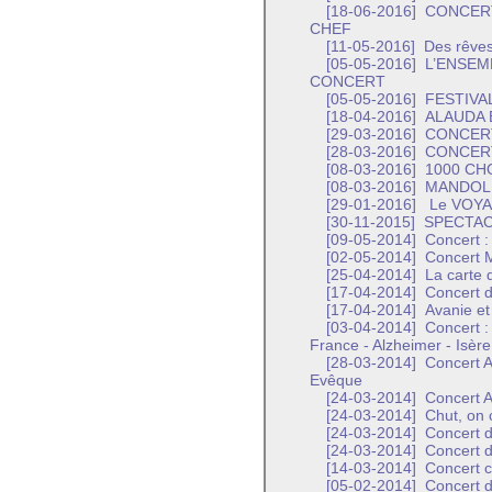
[18-06-2016]
CONCERT 
CHEF
[11-05-2016]
Des rêves
[05-05-2016]
L’ENSEM
CONCERT
[05-05-2016]
FESTIVAL
[18-04-2016]
ALAUDA 
[29-03-2016]
CONCERT
[28-03-2016]
CONCERT
[08-03-2016]
1000 CH
[08-03-2016]
MANDOLI
[29-01-2016]
Le VOYAG
[30-11-2015]
SPECTAC
[09-05-2014]
Concert :
[02-05-2014]
Concert 
[25-04-2014]
La carte 
[17-04-2014]
Concert d
[17-04-2014]
Avanie et
[03-04-2014]
Concert : 
France - Alzheimer - Isère
[28-03-2014]
Concert Ac
Evêque
[24-03-2014]
Concert A
[24-03-2014]
Chut, on 
[24-03-2014]
Concert de
[24-03-2014]
Concert d
[14-03-2014]
Concert ch
[05-02-2014]
Concert de