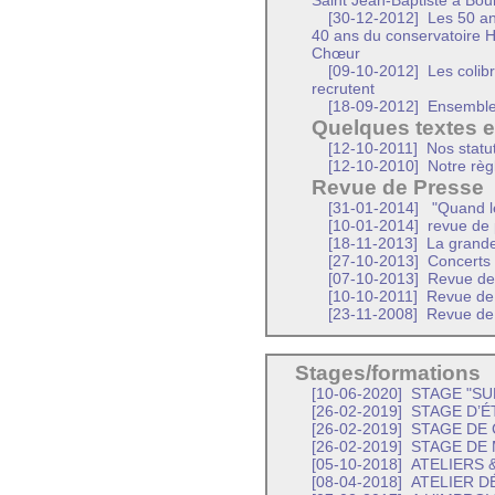
Saint Jean-Baptiste à Bour
[30-12-2012]
Les 50 an
40 ans du conservatoire H
Chœur
[09-10-2012]
Les colibr
recrutent
[18-09-2012]
Ensemble 
Quelques textes 
[12-10-2011]
Nos statu
[12-10-2010]
Notre règ
Revue de Presse
[31-01-2014]
"Quand le
[10-01-2014]
revue de 
[18-11-2013]
La grande
[27-10-2013]
Concerts 
[07-10-2013]
Revue de 
[10-10-2011]
Revue de 
[23-11-2008]
Revue de
Stages/formations
[10-06-2020]
STAGE "SU
[26-02-2019]
STAGE D’É
[26-02-2019]
STAGE DE 
[26-02-2019]
STAGE DE
[05-10-2018]
ATELIERS 
[08-04-2018]
ATELIER D