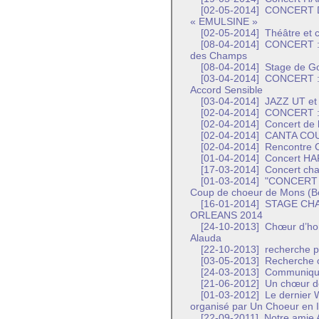
[02-05-2014]
CONCERT 
« EMULSINE »
[02-05-2014]
Théâtre et 
[08-04-2014]
CONCERT : C
des Champs
[08-04-2014]
Stage de Go
[03-04-2014]
CONCERT : C
Accord Sensible
[03-04-2014]
JAZZ UT et
[02-04-2014]
CONCERT : C
[02-04-2014]
Concert de 
[02-04-2014]
CANTA COUL
[02-04-2014]
Rencontre C
[01-04-2014]
Concert H
[17-03-2014]
Concert chan
[01-03-2014]
"CONCERT AN
Coup de choeur de Mons (B
[16-01-2014]
STAGE CHA
ORLEANS 2014
[24-10-2013]
Chœur d’ho
Alauda
[22-10-2013]
recherche p
[03-05-2013]
Recherche ch
[24-03-2013]
Communiqués
[21-06-2012]
Un chœur de
[01-03-2012]
Le dernier 
organisé par Un Choeur en I
[22-09-2011]
Notre amie A