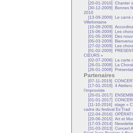
[20-01-2010]
Chanter a
[30-12-2009]
Bonnes fê
2010
[13-09-2009]
Le carré 
Villefontaine
[10-09-2009]
Accordina
[15-06-2009]
Les choral
[01-05-2009]
Des nouve
[05-03-2009]
Bienvenu
[27-02-2009]
Les chora
[01-02-2009]
PRESENT
CŒURS »
[02-07-2008]
La carte 
[26-01-2008]
La Choral
[26-01-2008]
Présentat
Partenaires
[07-11-2019]
CONCERT
[17-01-2018]
4 Ateliers
l’improviste
[20-01-2017]
ENSEMBL
[01-01-2017]
CONCERT 
[11-10-2016]
stage « Ch
cadre du festival Es’Trad
[22-04-2016]
OPÉRATI
[20-06-2015]
Art et Mu
[17-03-2014]
Newslette
[31-03-2013]
Concert A