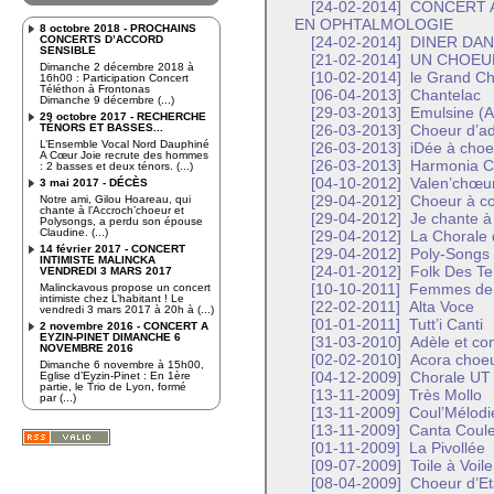
[24-02-2014]
CONCERT A
EN OPHTALMOLOGIE
8 octobre 2018 - PROCHAINS
CONCERTS D’ACCORD
[24-02-2014]
DINER DA
SENSIBLE
[21-02-2014]
UN CHOEUR
Dimanche 2 décembre 2018 à
[10-02-2014]
le Grand C
16h00 : Participation Concert
Téléthon à Frontonas
[06-04-2013]
Chantelac
Dimanche 9 décembre (...)
[29-03-2013]
Emulsine (Ai
29 octobre 2017 - RECHERCHE
TÉNORS ET BASSES...
[26-03-2013]
Choeur d’ad
L’Ensemble Vocal Nord Dauphiné
[26-03-2013]
iDée à choe
A Cœur Joie recrute des hommes
[26-03-2013]
Harmonia C
: 2 basses et deux ténors. (...)
[04-10-2012]
Valen’chœur
3 mai 2017 - DÉCÈS
Notre ami, Gilou Hoareau, qui
[29-04-2012]
Choeur à c
chante à l’Accroch’choeur et
[29-04-2012]
Je chante à
Polysongs, a perdu son épouse
Claudine. (...)
[29-04-2012]
La Chorale 
14 février 2017 - CONCERT
[29-04-2012]
Poly-Songs
INTIMISTE MALINCKA
[24-01-2012]
Folk Des Te
VENDREDI 3 MARS 2017
Malinckavous propose un concert
[10-10-2011]
Femmes de
intimiste chez L’habitant ! Le
[22-02-2011]
Alta Voce
vendredi 3 mars 2017 à 20h à (...)
[01-01-2011]
Tutt’i Canti
2 novembre 2016 - CONCERT A
EYZIN-PINET DIMANCHE 6
[31-03-2010]
Adèle et co
NOVEMBRE 2016
[02-02-2010]
Acora choe
Dimanche 6 novembre à 15h00,
Eglise d’Eyzin-Pinet : En 1ère
[04-12-2009]
Chorale UT
partie, le Trio de Lyon, formé
[13-11-2009]
Très Mollo
par (...)
[13-11-2009]
Coul’Mélodi
[13-11-2009]
Canta Coule
[01-11-2009]
La Pivollée
[09-07-2009]
Toile à Voile
[08-04-2009]
Choeur d’E