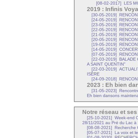
[08-02-2017]
LES M
2019 : Infinis Voy
[30-05-2019]
RENCONT
[24-05-2019]
RENCONT
[23-05-2019]
RENCONT
[22-05-2019]
RENCONT
[21-05-2019]
RENCONT
[20-05-2019]
RENCONT
[19-05-2019]
RENCONT
[14-05-2019]
CONCERT
[07-05-2019]
RENCONT
[22-03-2019]
BALADE 
A SAINT QUENTIN"
[22-03-2019]
ACTUALI
ISÈRE
[24-09-2018]
RENCONT
2023 : Eh bien da
[31-05-2023]
Rencontres
Eh bien dansons maintena
Notre réseau et ses
[25-10-2021]
Week-end C
28/11/2021 au Pré du Lac 
[08-08-2021]
Recherche C
[05-07-2021]
La voix et le
[01-08-2020]
RECHERCHE