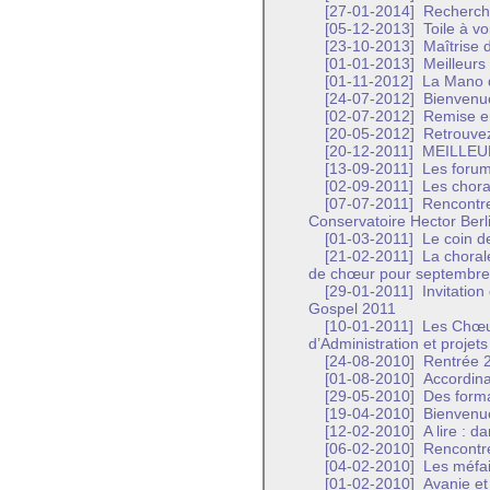
[27-01-2014]
Recherche
[05-12-2013]
Toile à vo
[23-10-2013]
Maîtrise d
[01-01-2013]
Meilleurs
[01-11-2012]
La Mano di
[24-07-2012]
Bienvenue
[02-07-2012]
Remise en 
[20-05-2012]
Retrouvez
[20-12-2011]
MEILLEU
[13-09-2011]
Les forum
[02-09-2011]
Les chora
[07-07-2011]
Rencontre
Conservatoire Hector Berl
[01-03-2011]
Le coin d
[21-02-2011]
La choral
de chœur pour septembre
[29-01-2011]
Invitation
Gospel 2011
[10-01-2011]
Les Chœur
d’Administration et projet
[24-08-2010]
Rentrée 
[01-08-2010]
Accordina 
[29-05-2010]
Des forma
[19-04-2010]
Bienvenue
[12-02-2010]
A lire : d
[06-02-2010]
Rencontre
[04-02-2010]
Les méfai
[01-02-2010]
Avanie et