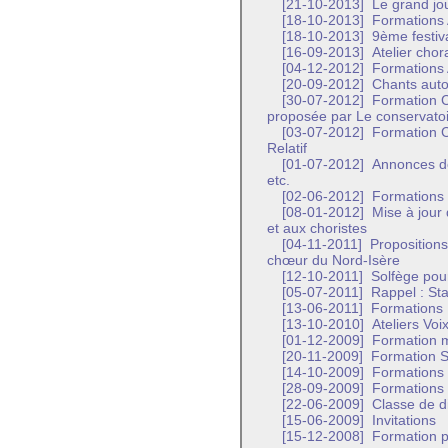
[21-10-2013]
Le grand jour
[18-10-2013]
Formations 
[18-10-2013]
9ème festiva
[16-09-2013]
Atelier chor
[04-12-2012]
Formations 
[20-09-2012]
Chants autou
[30-07-2012]
Formation C
proposée par Le conservatoi
[03-07-2012]
Formation C
Relatif
[01-07-2012]
Annonces de 
etc.
[02-06-2012]
Formations 
[08-01-2012]
Mise à jour 
et aux choristes
[04-11-2011]
Propositions
chœur du Nord-Isère
[12-10-2011]
Solfège pour
[05-07-2011]
Rappel : Sta
[13-06-2011]
Formations 
[13-10-2010]
Ateliers Voi
[01-12-2009]
Formation m
[20-11-2009]
Formation So
[14-10-2009]
Formations 
[28-09-2009]
Formations 
[22-06-2009]
Classe de di
[15-06-2009]
Invitations
[15-12-2008]
Formation po