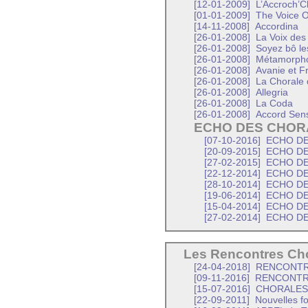
[12-01-2009]
L’Accroch’
[01-01-2009]
The Voice Of
[14-11-2008]
Accordina
[26-01-2008]
La Voix de
[26-01-2008]
Soyez bô les
[26-01-2008]
Métamorpho
[26-01-2008]
Avanie et F
[26-01-2008]
La Chorale
[26-01-2008]
Allegria
[26-01-2008]
La Coda
[26-01-2008]
Accord Sens
ECHO DES CHOR
[07-10-2016]
ECHO DE
[20-09-2015]
ECHO DE
[27-02-2015]
ECHO DE
[22-12-2014]
ECHO DE
[28-10-2014]
ECHO DE
[19-06-2014]
ECHO DE
[15-04-2014]
ECHO DE
[27-02-2014]
ECHO DE
Les Rencontres Cho
[24-04-2018]
RENCONTRE
[09-11-2016]
RENCONTRE
[15-07-2016]
CHORALES
[22-09-2011]
Nouvelles fo