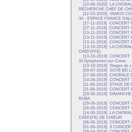
[10-06-2020]
LA CHORALE
RECHERCHE CHEF DE CH
[12-03-2020]
VAMOS COM
30 - ESPACE FRANCE GAL
[27-11-2019]
CONCERT M
[27-11-2019]
CONCERT 
[13-11-2019]
CONCERT D
[13-11-2019]
CONCERT A
[13-11-2019]
CONCERT D
[13-10-2019]
LA CHORAL
CHEF(FFE)
[13-10-2019]
CONCERT : l
St-Symphorien-sur-Coise
[13-10-2019]
Stages de c
[09-07-2019]
SOYÈ BÔ LE
[27-06-2019]
CHORALE D
[14-06-2019]
CONCERT S
[11-06-2019]
STAGE DE 
[11-06-2019]
CONCERT D
[29-05-2019]
DIMANCHE 
RUBA
[29-05-2019]
CONCERT 
[28-05-2019]
CONCERT C
[14-05-2019]
LA CHORAL
CHEF(FE) DE CHŒUR
[06-05-2019]
CONCERT 
[01-05-2019]
3 CONCER
[29-04-2019]
CONCERT E